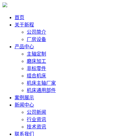
首页
关于新程
公司简介
厂房设备
产品中心
主轴定制
磨床加工
非标零件
组合机床
机床主轴厂家
机床通用部件
案例展示
新闻中心
公司新闻
行业资讯
技术资讯
联系我们