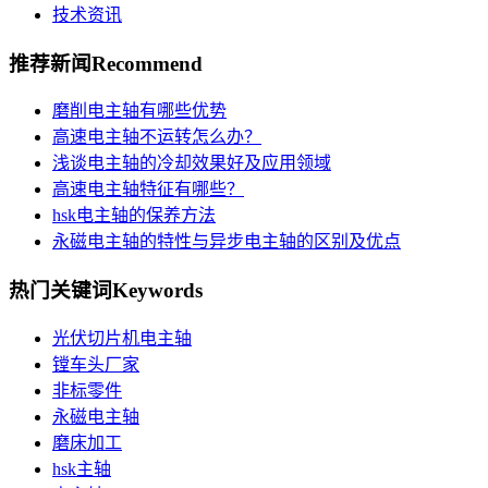
技术资讯
推荐新闻
Recommend
磨削电主轴有哪些优势
高速电主轴不运转怎么办？
浅谈电主轴的冷却效果好及应用领域
高速电主轴特征有哪些？
hsk电主轴的保养方法
​永磁电主轴的特性与异步电主轴的区别及优点
热门关键词
Keywords
光伏切片机电主轴
镗车头厂家
非标零件
永磁电主轴
磨床加工
hsk主轴