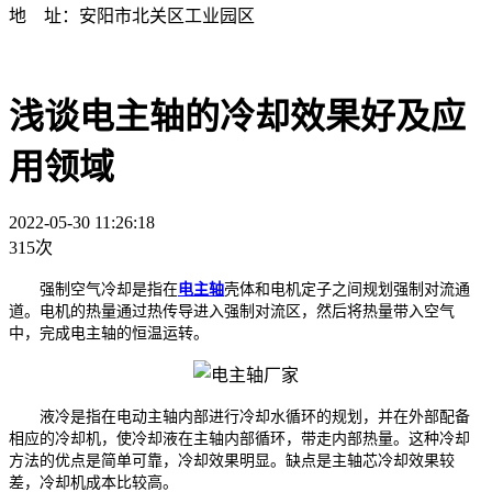
地 址：安阳市北关区工业园区
浅谈电主轴的冷却效果好及应
用领域
2022-05-30 11:26:18
315次
强制空气冷却是指在
电主轴
壳体和电机定子之间规划强制对流通
道。电机的热量通过热传导进入强制对流区，然后将热量带入空气
中，完成电主轴的恒温运转。
液冷是指在电动主轴内部进行冷却水循环的规划，并在外部配备
相应的冷却机，使冷却液在主轴内部循环，带走内部热量。这种冷却
方法的优点是简单可靠，冷却效果明显。缺点是主轴芯冷却效果较
差，冷却机成本比较高。