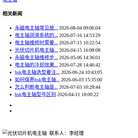
相关新闻
​永磁电主轴常见故...
2026-08-04 09:06:04
​电主轴润滑系统的...
2026-07-16 14:53:29
​电主轴维修时需要...
2026-07-15 10:22:54
​光伏切片机电主轴...
2026-04-15 16:08:08
​永磁电主轴维修步...
2026-05-06 14:36:01
​电主轴的冷却效果...
2026-07-28 14:46:42
​hsk电主轴选型要注...
2026-06-24 10:43:05
如何保养hsk电主轴...
2026-06-03 15:35:00
​怎么判断电主轴是...
2026-07-03 10:28:44
​hsk电主轴型号区别
2026-04-11 18:00:22
联系人：李经理