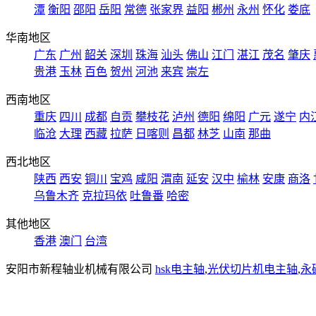
潭
衡阳
邵阳
岳阳
常德
张家界
益阳
郴州
永州
怀化
娄底
华南地区
广东
广州
韶关
深圳
珠海
汕头
佛山
江门
湛江
茂名
肇庆
贵港
玉林
百色
贺州
河池
来宾
崇左
西南地区
重庆
四川
成都
自贡
攀枝花
泸州
德阳
绵阳
广元
遂宁
内
临沧
大理
西藏
拉萨
日喀则
昌都
林芝
山南
那曲
西北地区
陕西
西安
铜川
宝鸡
咸阳
渭南
延安
汉中
榆林
安康
商洛
乌鲁木齐
克拉玛依
吐鲁番
哈密
其他地区
香港
澳门
台湾
安阳市新程轴业机械有限公司
hsk电主轴
,
光伏切片机电主轴
,
永