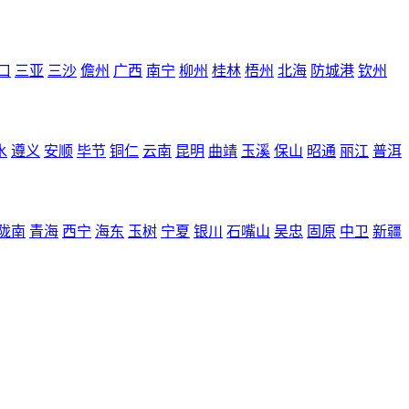
口
三亚
三沙
儋州
广西
南宁
柳州
桂林
梧州
北海
防城港
钦州
水
遵义
安顺
毕节
铜仁
云南
昆明
曲靖
玉溪
保山
昭通
丽江
普洱
陇南
青海
西宁
海东
玉树
宁夏
银川
石嘴山
吴忠
固原
中卫
新疆