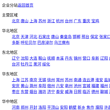
企业分站
返回首页
主营区域
北京
唐山
上海
苏州
浙江
杭州
台州
广东
重庆
宝鸡
华北地区
北京
天津
河北
石家庄
唐山
秦皇岛
邯郸
邢台
保定
张家
多斯
呼伦贝尔
巴彦淖尔
乌兰察布
东北地区
辽宁
沈阳
大连
鞍山
抚顺
本溪
丹东
锦州
营口
阜新
辽阳
台河
牡丹江
黑河
绥化
华东地区
上海
江苏
南京
无锡
徐州
常州
苏州
南通
连云港
淮安
盐
安庆
黄山
滁州
阜阳
宿州
六安
亳州
池州
宣城
福建
福州
枣庄
东营
烟台
潍坊
济宁
泰安
威海
日照
临沂
德州
聊城
华中地区
河南
郑州
开封
洛阳
平顶山
安阳
鹤壁
新乡
焦作
濮阳
许