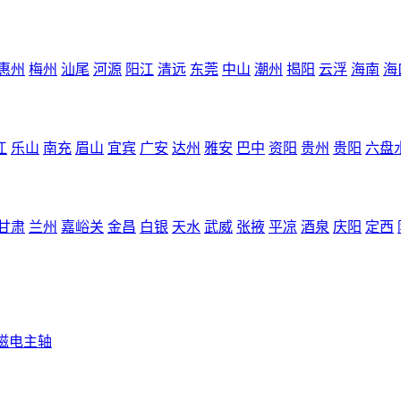
惠州
梅州
汕尾
河源
阳江
清远
东莞
中山
潮州
揭阳
云浮
海南
海
江
乐山
南充
眉山
宜宾
广安
达州
雅安
巴中
资阳
贵州
贵阳
六盘
甘肃
兰州
嘉峪关
金昌
白银
天水
武威
张掖
平凉
酒泉
庆阳
定西
磁电主轴