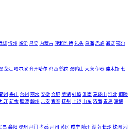
运城
忻州
临汾
吕梁
内蒙古
呼和浩特
包头
乌海
赤峰
通辽
鄂尔
黑龙江
哈尔滨
齐齐哈尔
鸡西
鹤岗
双鸭山
大庆
伊春
佳木斯
七
衢州
舟山
台州
丽水
安徽
合肥
芜湖
蚌埠
淮南
马鞍山
淮北
铜陵
九江
新余
鹰潭
赣州
吉安
宜春
抚州
上饶
山东
济南
青岛
淄博
宜昌
襄阳
鄂州
荆门
孝感
荆州
黄冈
咸宁
随州
湖南
长沙
株洲
湘