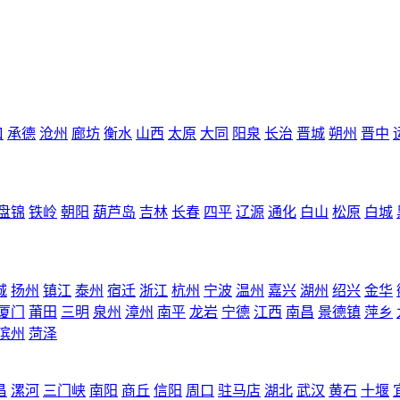
口
承德
沧州
廊坊
衡水
山西
太原
大同
阳泉
长治
晋城
朔州
晋中
盘锦
铁岭
朝阳
葫芦岛
吉林
长春
四平
辽源
通化
白山
松原
白城
城
扬州
镇江
泰州
宿迁
浙江
杭州
宁波
温州
嘉兴
湖州
绍兴
金华
厦门
莆田
三明
泉州
漳州
南平
龙岩
宁德
江西
南昌
景德镇
萍乡
滨州
菏泽
昌
漯河
三门峡
南阳
商丘
信阳
周口
驻马店
湖北
武汉
黄石
十堰