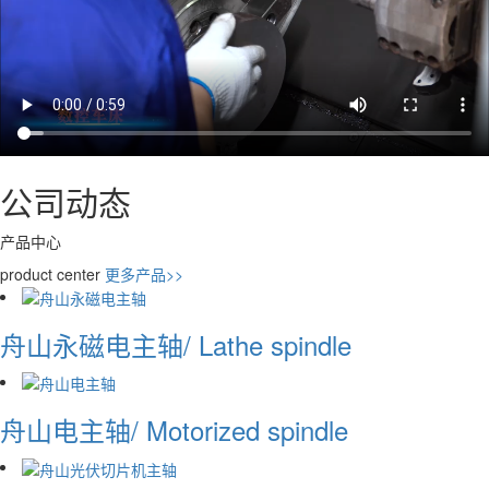
公司动态
产品中心
product center
更多产品>>
舟山永磁电主轴/
Lathe spindle
舟山电主轴/
Motorized spindle