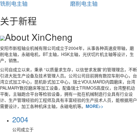
铣削电主轴
磨削电主轴
关于新程
About XinCheng
安阳市新程轴业机械有限公司成立于2004年，从事各种高速皮带轴，磨
削电主轴，永磁电机，BT主轴，HSK主轴，光伏切片机主轴等设计，生
产，销售。
公司自成立以来，秉承 “以质量求生存，以信誉求发展”的管理理念，不断
引进大批生产设备及技术管理人员。公司公司目前拥有数控车削中心，台
湾立式加工中心，昆机卧式加工中心，瑞士VOULMARD内圆磨床，台湾
PALMARY数控磨床等加工设备，配备瑞士TRIMOS高度仪，台湾整机动
平衡，主轴跑合平台等检验设备，拥有一批在机械制造行业具有行业设
计、生产管理经验的工程师及具有丰富经验的生产技术人员，能根据用户
需要设计，加工各种机床主轴，永磁电机等。
MORE>>
2004
公司成立于