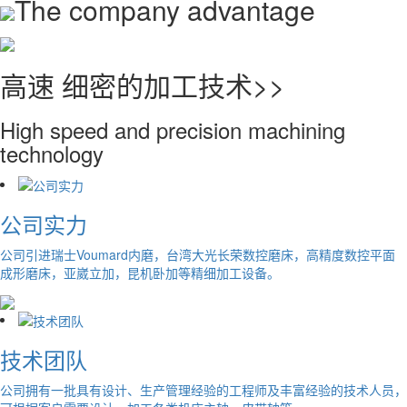
The company advantage
高速 细密的
加工技术>>
High speed and precision machining
technology
公司实力
公司引进瑞士Voumard内磨，台湾大光长荣数控磨床，高精度数控平面
成形磨床，亚崴立加，昆机卧加等精细加工设备。
技术团队
公司拥有一批具有设计、生产管理经验的工程师及丰富经验的技术人员，