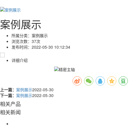
案例展示
所属分类：
案例展示
浏览次数：
37次
发布时间：
2022-05-30 10:12:34
详细介绍
上一篇：
案例展示
2022-05-30
下一篇：
案例展示
2022-05-30
相关产品
相关新闻