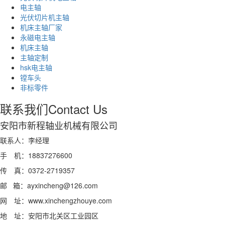
电主轴
光伏切片机主轴
机床主轴厂家
永磁电主轴
机床主轴
主轴定制
hsk电主轴
镗车头
非标零件
联系我们
Contact Us
安阳市新程轴业机械有限公司
联系人：李经理
手 机：18837276600
传 真：0372-2719357
邮 箱：ayxincheng@126.com
网 址：www.xinchengzhouye.com
地 址：安阳市北关区工业园区